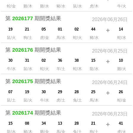
蛇/金
雞/木
雞/水
豬/水
鼠/水
虎/木
牛/火
第
2026177
期開獎結果
2026年06月26日
+
19
21
05
01
02
44
14
鼠/火
狗/土
虎/金
馬/水
蛇/火
豬/水
蛇/水
第
2026176
期開獎結果
2026年06月25日
+
30
31
02
36
38
15
10
牛/水
鼠/水
蛇/火
羊/土
蛇/木
龍/水
雞/火
第
2026175
期開獎結果
2026年06月24日
+
07
19
30
29
28
25
26
鼠/土
鼠/火
牛/水
虎/土
兔/土
馬/木
蛇/金
第
2026174
期開獎結果
2026年06月23日
+
15
08
34
13
28
21
41
龍/水
豬/木
雞/金
馬/金
兔/土
狗/土
虎/火