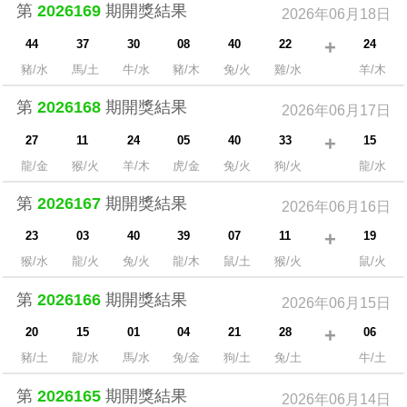
第
2026169
期開獎結果
2026年06月18日
+
44
37
30
08
40
22
24
豬/水
馬/土
牛/水
豬/木
兔/火
雞/水
羊/木
第
2026168
期開獎結果
2026年06月17日
+
27
11
24
05
40
33
15
龍/金
猴/火
羊/木
虎/金
兔/火
狗/火
龍/水
第
2026167
期開獎結果
2026年06月16日
+
23
03
40
39
07
11
19
猴/水
龍/火
兔/火
龍/木
鼠/土
猴/火
鼠/火
第
2026166
期開獎結果
2026年06月15日
+
20
15
01
04
21
28
06
豬/土
龍/水
馬/水
兔/金
狗/土
兔/土
牛/土
第
2026165
期開獎結果
2026年06月14日