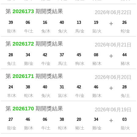
第
2026173
期開獎結果
2026年06月22日
+
39
06
16
40
13
19
26
龍/木
牛/土
兔/木
兔/火
馬/金
鼠/火
蛇/金
第
2026172
期開獎結果
2026年06月21日
+
28
34
42
37
45
08
44
兔/土
雞/金
牛/金
馬/土
狗/水
豬/木
豬/水
第
2026171
期開獎結果
2026年06月20日
+
24
38
40
31
42
46
28
羊/木
蛇/木
兔/火
鼠/水
牛/金
雞/木
兔/土
第
2026170
期開獎結果
2026年06月19日
+
27
46
06
38
20
34
03
龍/金
雞/木
牛/土
蛇/木
豬/土
雞/金
龍/火