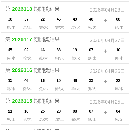
第
2026118
期開獎結果
2026年04月28日
+
38
37
22
46
49
40
08
蛇/木
馬/土
雞/水
雞/木
馬/火
兔/火
豬/木
第
2026117
期開獎結果
2026年04月27日
+
45
02
46
33
19
07
16
狗/水
蛇/火
雞/木
狗/火
鼠/火
鼠/土
兔/木
第
2026116
期開獎結果
2026年04月26日
+
15
46
16
10
48
33
22
龍/水
雞/木
兔/木
雞/火
羊/火
狗/火
雞/水
第
2026115
期開獎結果
2026年04月25日
+
21
16
25
29
08
07
04
狗/土
兔/木
馬/木
虎/土
豬/木
鼠/土
兔/金