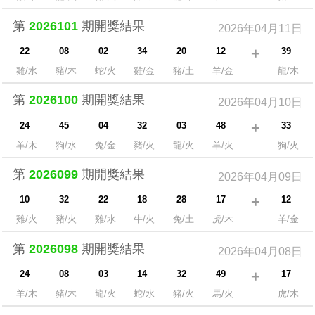
第
2026101
期開獎結果
2026年04月11日
+
22
08
02
34
20
12
39
雞/水
豬/木
蛇/火
雞/金
豬/土
羊/金
龍/木
第
2026100
期開獎結果
2026年04月10日
+
24
45
04
32
03
48
33
羊/木
狗/水
兔/金
豬/火
龍/火
羊/火
狗/火
第
2026099
期開獎結果
2026年04月09日
+
10
32
22
18
28
17
12
雞/火
豬/火
雞/水
牛/火
兔/土
虎/木
羊/金
第
2026098
期開獎結果
2026年04月08日
+
24
08
03
14
32
49
17
羊/木
豬/木
龍/火
蛇/水
豬/火
馬/火
虎/木