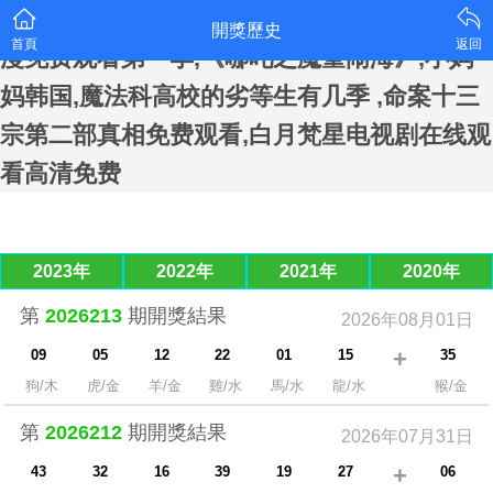
朋友夫妇交换性3中文字幕,于是我就被叔叔动
開獎歷史
首頁
返回
漫免费观看第一季,《哪吒之魔童闹海》,小妈
妈韩国,魔法科高校的劣等生有几季 ,命案十三
宗第二部真相免费观看,白月梵星电视剧在线观
看高清免费
2023年
2022年
2021年
2020年
第
2026213
期開獎結果
2026年08月01日
+
09
05
12
22
01
15
35
狗/木
虎/金
羊/金
雞/水
馬/水
龍/水
猴/金
第
2026212
期開獎結果
2026年07月31日
+
43
32
16
39
19
27
06