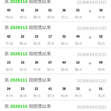
第
2026114
期開獎結果
2026年04月24日
+
45
41
10
01
36
25
30
狗/水
虎/火
雞/火
馬/水
羊/土
馬/木
牛/水
第
2026113
期開獎結果
2026年04月23日
+
42
22
15
17
32
49
02
牛/金
雞/水
龍/水
虎/木
豬/火
馬/火
蛇/火
第
2026112
期開獎結果
2026年04月22日
+
15
19
30
07
44
10
09
龍/水
鼠/火
牛/水
鼠/土
豬/水
雞/火
狗/木
第
2026111
期開獎結果
2026年04月21日
+
24
23
21
41
38
33
01
羊/木
猴/水
狗/土
虎/火
蛇/木
狗/火
馬/水
第
2026110
期開獎結果
2026年04月20日