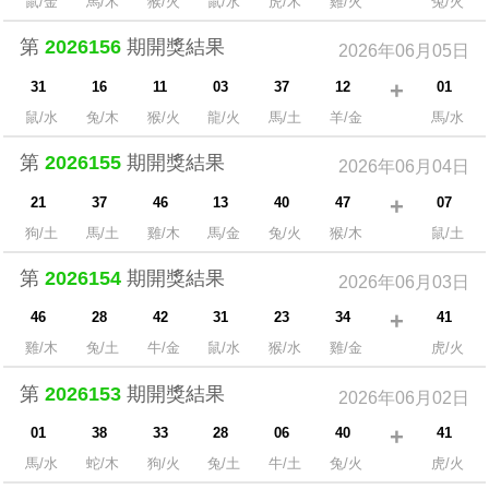
鼠/金
馬/木
猴/火
鼠/水
虎/木
雞/火
兔/火
第
2026156
期開獎結果
2026年06月05日
+
31
16
11
03
37
12
01
鼠/水
兔/木
猴/火
龍/火
馬/土
羊/金
馬/水
第
2026155
期開獎結果
2026年06月04日
+
21
37
46
13
40
47
07
狗/土
馬/土
雞/木
馬/金
兔/火
猴/木
鼠/土
第
2026154
期開獎結果
2026年06月03日
+
46
28
42
31
23
34
41
雞/木
兔/土
牛/金
鼠/水
猴/水
雞/金
虎/火
第
2026153
期開獎結果
2026年06月02日
+
01
38
33
28
06
40
41
馬/水
蛇/木
狗/火
兔/土
牛/土
兔/火
虎/火