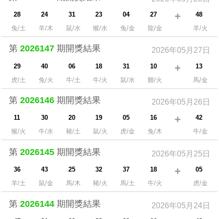
+
28
24
31
23
04
27
48
兔/土
羊/木
鼠/水
猴/水
兔/金
龍/金
羊/火
第
2026147
期開獎結果
2026年05月27日
+
29
40
06
18
31
10
13
虎/土
兔/火
牛/土
牛/火
鼠/水
雞/火
馬/金
第
2026146
期開獎結果
2026年05月26日
+
11
30
20
19
05
16
42
猴/火
牛/水
豬/土
鼠/火
虎/金
兔/木
牛/金
第
2026145
期開獎結果
2026年05月25日
+
36
43
25
32
37
18
05
羊/土
鼠/金
馬/木
豬/火
馬/土
牛/火
虎/金
第
2026144
期開獎結果
2026年05月24日