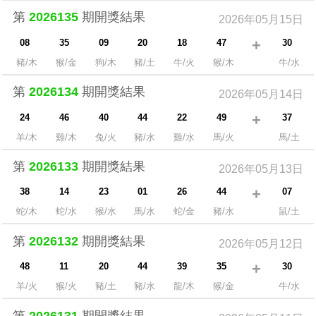
第
2026135
期開獎結果
2026年05月15日
+
08
35
09
20
18
47
30
豬/木
猴/金
狗/木
豬/土
牛/火
猴/木
牛/水
第
2026134
期開獎結果
2026年05月14日
+
24
46
40
44
22
49
37
羊/木
雞/木
兔/火
豬/水
雞/水
馬/火
馬/土
第
2026133
期開獎結果
2026年05月13日
+
38
14
23
01
26
44
07
蛇/木
蛇/水
猴/水
馬/水
蛇/金
豬/水
鼠/土
第
2026132
期開獎結果
2026年05月12日
+
48
11
20
44
39
35
30
羊/火
猴/火
豬/土
豬/水
龍/木
猴/金
牛/水
第
2026131
期開獎結果