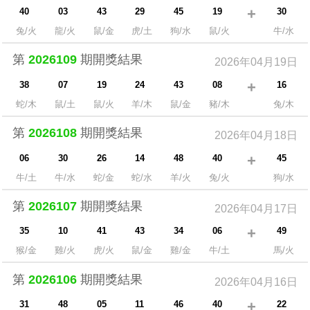
+
40
03
43
29
45
19
30
兔/火
龍/火
鼠/金
虎/土
狗/水
鼠/火
牛/水
第
2026109
期開獎結果
2026年04月19日
+
38
07
19
24
43
08
16
蛇/木
鼠/土
鼠/火
羊/木
鼠/金
豬/木
兔/木
第
2026108
期開獎結果
2026年04月18日
+
06
30
26
14
48
40
45
牛/土
牛/水
蛇/金
蛇/水
羊/火
兔/火
狗/水
第
2026107
期開獎結果
2026年04月17日
+
35
10
41
43
34
06
49
猴/金
雞/火
虎/火
鼠/金
雞/金
牛/土
馬/火
第
2026106
期開獎結果
2026年04月16日
+
31
48
05
11
46
40
22