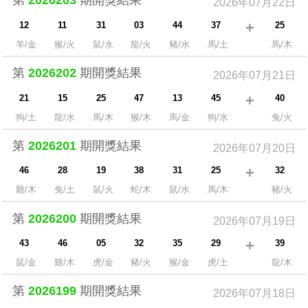
第
2026203
期開獎結果
2026年07月22日
+
12
11
31
03
44
37
25
羊/金
猴/火
鼠/水
龍/火
豬/水
馬/土
馬/木
第
2026202
期開獎結果
2026年07月21日
+
21
15
25
47
13
45
40
狗/土
龍/水
馬/木
猴/木
馬/金
狗/水
兔/火
第
2026201
期開獎結果
2026年07月20日
+
46
28
19
38
31
25
32
雞/木
兔/土
鼠/火
蛇/木
鼠/水
馬/木
豬/火
第
2026200
期開獎結果
2026年07月19日
+
43
46
05
32
35
29
39
鼠/金
雞/木
虎/金
豬/火
猴/金
虎/土
龍/木
第
2026199
期開獎結果
2026年07月18日