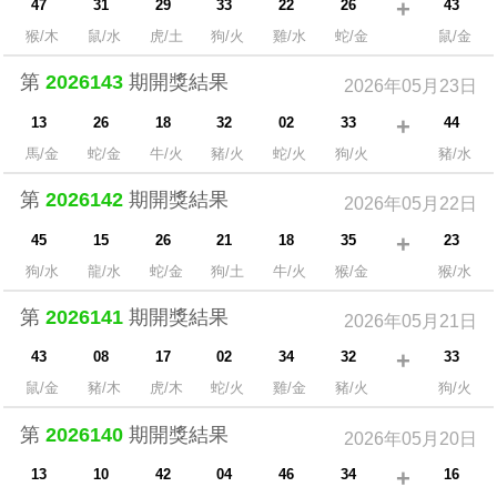
+
47
31
29
33
22
26
43
猴/木
鼠/水
虎/土
狗/火
雞/水
蛇/金
鼠/金
第
2026143
期開獎結果
2026年05月23日
+
13
26
18
32
02
33
44
馬/金
蛇/金
牛/火
豬/火
蛇/火
狗/火
豬/水
第
2026142
期開獎結果
2026年05月22日
+
45
15
26
21
18
35
23
狗/水
龍/水
蛇/金
狗/土
牛/火
猴/金
猴/水
第
2026141
期開獎結果
2026年05月21日
+
43
08
17
02
34
32
33
鼠/金
豬/木
虎/木
蛇/火
雞/金
豬/火
狗/火
第
2026140
期開獎結果
2026年05月20日
+
13
10
42
04
46
34
16