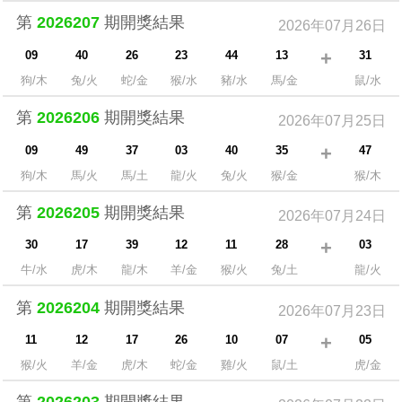
第
2026207
期開獎結果
2026年07月26日
+
09
40
26
23
44
13
31
狗/木
兔/火
蛇/金
猴/水
豬/水
馬/金
鼠/水
第
2026206
期開獎結果
2026年07月25日
+
09
49
37
03
40
35
47
狗/木
馬/火
馬/土
龍/火
兔/火
猴/金
猴/木
第
2026205
期開獎結果
2026年07月24日
+
30
17
39
12
11
28
03
牛/水
虎/木
龍/木
羊/金
猴/火
兔/土
龍/火
第
2026204
期開獎結果
2026年07月23日
+
11
12
17
26
10
07
05
猴/火
羊/金
虎/木
蛇/金
雞/火
鼠/土
虎/金