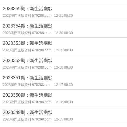
2023355期：新生活幽默
2023澳門正版資料 670288.com
12-21 00:30
2023354期：新生活幽默
2023澳門正版資料 670288.com
12-20 00:30
2023353期：新生活幽默
2023澳門正版資料 670288.com
12-19 00:30
2023352期：新生活幽默
2023澳門正版資料 670288.com
12-18 00:30
2023351期：新生活幽默
2023澳門正版資料 670288.com
12-17 00:30
2023350期：新生活幽默
2023澳門正版資料 670288.com
12-16 00:30
2023349期：新生活幽默
2023澳門正版資料 670288.com
12-15 00:30