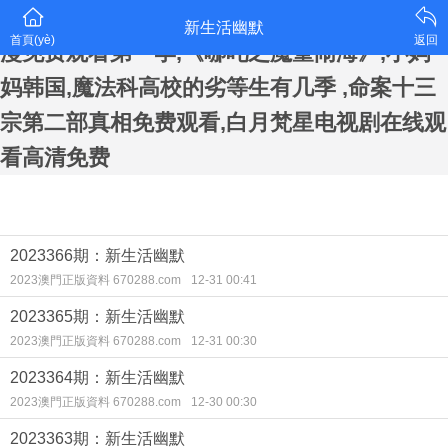
朋友夫妇交换性3中文字幕,于是我就被叔叔动
新生活幽默
首頁(yè)
返回
漫免费观看第一季,《哪吒之魔童闹海》,小妈
妈韩国,魔法科高校的劣等生有几季 ,命案十三
宗第二部真相免费观看,白月梵星电视剧在线观
看高清免费
2023366期：新生活幽默
2023澳門正版資料 670288.com
12-31 00:41
2023365期：新生活幽默
2023澳門正版資料 670288.com
12-31 00:30
2023364期：新生活幽默
2023澳門正版資料 670288.com
12-30 00:30
2023363期：新生活幽默