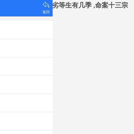
韩国,魔法科高校的劣等生有几季 ,命案十三宗
返回