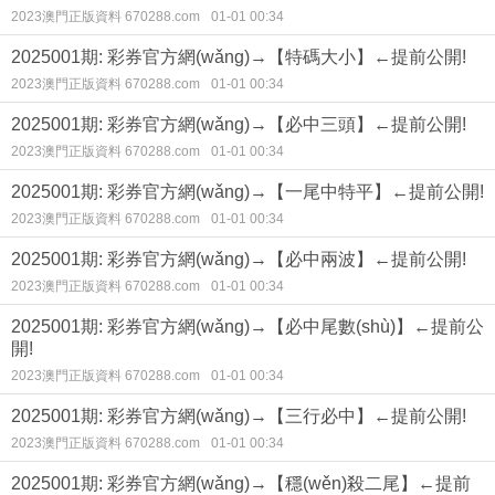
2023澳門正版資料 670288.com
01-01 00:34
2025001期: 彩券官方網(wǎng)→【特碼大小】←提前公開!
2023澳門正版資料 670288.com
01-01 00:34
2025001期: 彩券官方網(wǎng)→【必中三頭】←提前公開!
2023澳門正版資料 670288.com
01-01 00:34
2025001期: 彩券官方網(wǎng)→【一尾中特平】←提前公開!
2023澳門正版資料 670288.com
01-01 00:34
2025001期: 彩券官方網(wǎng)→【必中兩波】←提前公開!
2023澳門正版資料 670288.com
01-01 00:34
2025001期: 彩券官方網(wǎng)→【必中尾數(shù)】←提前公
開!
2023澳門正版資料 670288.com
01-01 00:34
2025001期: 彩券官方網(wǎng)→【三行必中】←提前公開!
2023澳門正版資料 670288.com
01-01 00:34
2025001期: 彩券官方網(wǎng)→【穩(wěn)殺二尾】←提前