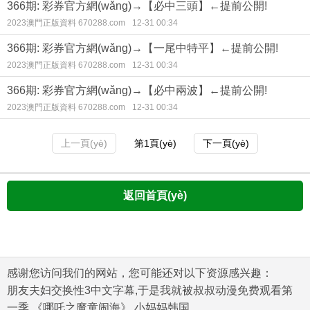
366期: 彩券官方網(wǎng)→【必中三頭】←提前公開!
2023澳門正版資料 670288.com
12-31 00:34
366期: 彩券官方網(wǎng)→【一尾中特平】←提前公開!
2023澳門正版資料 670288.com
12-31 00:34
366期: 彩券官方網(wǎng)→【必中兩波】←提前公開!
2023澳門正版資料 670288.com
12-31 00:34
上一頁(yè)
第1頁(yè)
下一頁(yè)
返回首頁(yè)
感谢您访问我们的网站，您可能还对以下资源感兴趣：
朋友夫妇交换性3中文字幕,于是我就被叔叔动漫免费观看第
一季,《哪吒之魔童闹海》,小妈妈韩国