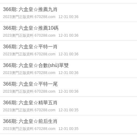
366期: 六盒皇☆推薦九肖
2023澳門正版資料 670288.com
12-31 00:36
366期: 六盒皇☆推薦10碼
2023澳門正版資料 670288.com
12-31 00:36
366期: 六盒皇☆平特一肖
2023澳門正版資料 670288.com
12-31 00:36
366期: 六盒皇☆合數(shù)單雙
2023澳門正版資料 670288.com
12-31 00:36
366期: 六盒皇☆平特一尾
2023澳門正版資料 670288.com
12-31 00:36
366期: 六盒皇☆精華五肖
2023澳門正版資料 670288.com
12-31 00:35
366期: 六盒皇☆前后生肖
2023澳門正版資料 670288.com
12-31 00:35